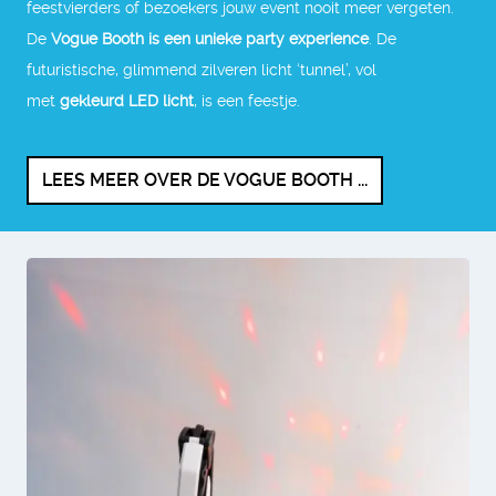
feestvierders of bezoekers jouw event nooit meer vergeten.
De
Vogue Booth is een unieke party experience
. De
futuristische, glimmend zilveren licht ‘tunnel’, vol
met
gekleurd LED licht
, is een feestje.
LEES MEER OVER DE VOGUE BOOTH ...