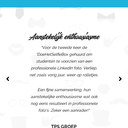
M
Fan
Aanstekelijk enthousiasme
"He
meer
"Voor de tweede keer de
ge
“DoeHetSelfieBox gehuurd om
schoo
studenten te voorzien van een
Huis 
professionele LinkedIn foto. Verliep,
"Zeer a
krijg
net zoals vorig jaar, weer op rolletjes.
en 
huis e
self
herinne
Een fijne samenwerking, hun
wij all
aanstekelijke enthousiasme wat ook
goede 
nog eens resulteert in professionele
Zeer 
gast
foto’s. Zeker een aanrader!"
flexib
te
TPS GROEP