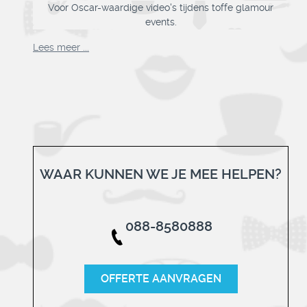
mour
Fotospiegel, all-in verzorgd va. € 550
Lees meer ...
Lees
WAAR KUNNEN WE JE MEE HELPEN?
088-8580888
OFFERTE AANVRAGEN