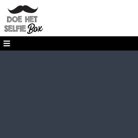
De meest waanzinnige
Led Photobooth