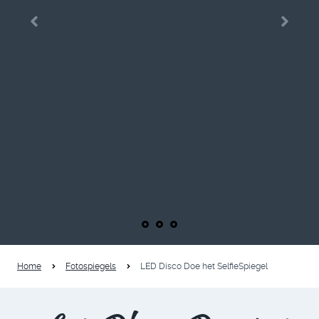
Wil je een lichtgevende, aandachttrekkende
sensatie op je event? Met deze LED verlichte
fotospiegel maak je gegarandeerd de blits.
BEKIJK PRIJZEN
VRAAG OFFERTE
Home
Fotospiegels
LED Disco Doe het SelfieSpiegel