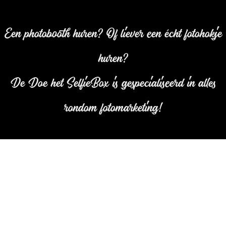
Een photobooth huren? Of liever een écht fotohokje
huren?
De Doe het SelfieBox is gespecialiseerd in alles
rondom fotomarketing!