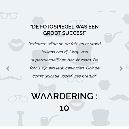
"Wij he
"DE 
een
"DE FOTOSPIEGEL WAS EEN
HET 
Se
GROOT SUCCES!"
inform
"Iedereen wilde op de foto en er stond
"Iedere
via h
telkens een rij. Kirby was
is natu
goed
supervriendelijk en behulpzaam. De
he
druk.
foto’s zijn erg leuk geworden. Ook de
superle
fotoh
communicatie vooraf was prettig!"
avond z
ze zeke
WAARDERING :
WA
opma
10
WA