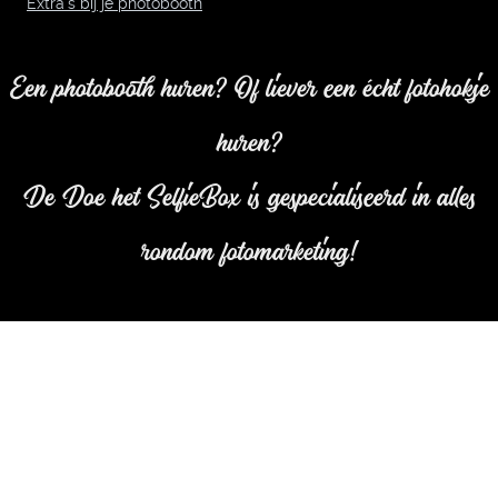
Extra's bij je photobooth
Een photobooth huren? Of liever een écht fotohokje
huren?
De Doe het SelfieBox is gespecialiseerd in alles
rondom fotomarketing!