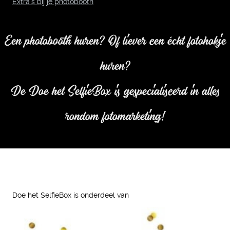
Extra's bij je photobooth
Een photobooth huren? Of liever een écht fotohokje
huren?
De Doe het SelfieBox is gespecialiseerd in alles
rondom fotomarketing!
Doe het SelfieBox is onderdeel van