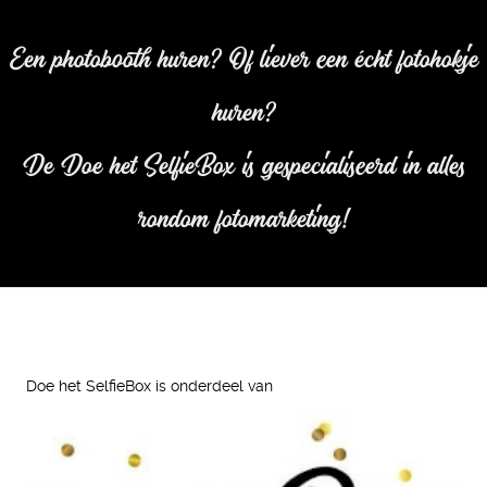
Een photobooth huren? Of liever een écht fotohokje
huren?
De Doe het SelfieBox is gespecialiseerd in alles
rondom fotomarketing!
Doe het SelfieBox is onderdeel van