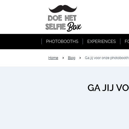
PHOTOBOOTHS
EXPERIENCES
F
Home
Blog
Ga jij voor onze photoboot
GA JIJ 