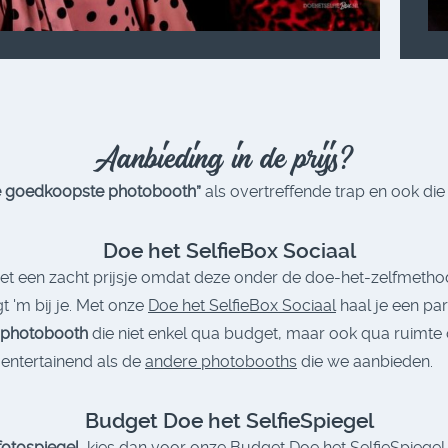
Aanbieding in de prijs?
e goedkoopste photobooth”
als overtreffende trap en ook di
Doe het SelfieBox Sociaal
t een zacht prijsje omdat deze onder de doe-het-zelfmethode v
t 'm bij je. Met onze
Doe het SelfieBox Sociaal
haal je een par
photobooth
die niet enkel qua budget, maar ook qua ruimte 
 entertainend als de
andere photobooths
die we aanbieden.
Budget Doe het SelfieSpiegel
otospiegel
, kies dan voor onze
Budget Doe het SelfieSpiegel