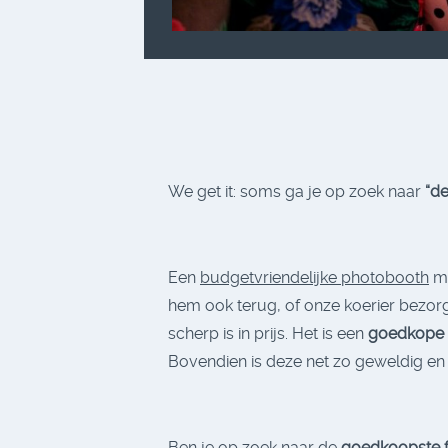
We get it: soms ga je op zoek naar
“d
Een
budgetvriendelijke photobooth
me
hem ook terug, of onze koerier bezorg
scherp is in prijs. Het is een
goedkope 
Bovendien is deze net zo geweldig en
Ben je op zoek naar de
goedkoopste f