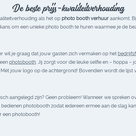
De beste prijs-kwaliteitverhouding
aliteitverhouding als het op
photo booth verhuur
aankomt. Bi
w kans om een unieke photo booth te huren waarmee je de b
der wil je graag dat jouw gasten zich vermaken op het
bedrijfs
t een
photobooth
. Jij zorgt voor die leuke selfie en – hoppa –
Mét jouw logo op de achtergrond! Bovendien wordt de lijst v
hnisch aangelegd zijn? Geen probleem! Wanneer we spreken ov
te bedienen photobooth zodat iedereen ermee aan de slag ka
or een photobooth!