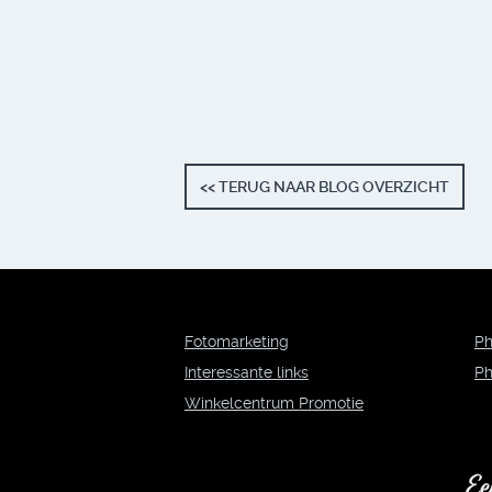
<< TERUG NAAR BLOG OVERZICHT
Fotomarketing
Ph
Interessante links
Ph
Winkelcentrum Promotie
Ee