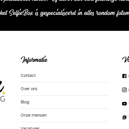
t SelfieBox is gespecialiseerd in alles rondom foto
Informatie
Vo
Contact
Over ons
Blog
Onze mensen
Vacatures