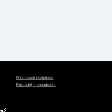
Photobooth Nederland
Extra's bij je photobooth
en?