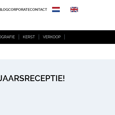
BLOG
CORPORATE
CONTACT
OGRAFIE
KERST
VERKOOP
JAARSRECEPTIE!