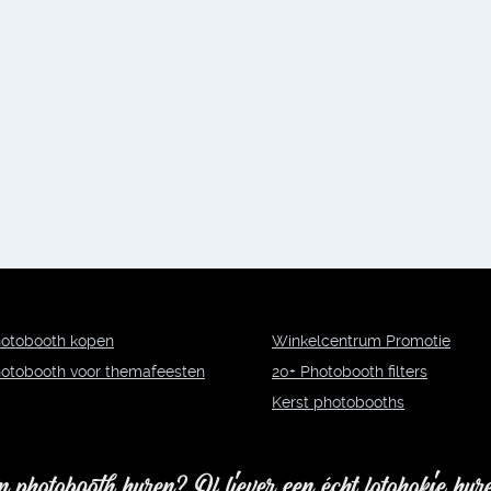
otobooth kopen
Winkelcentrum Promotie
otobooth voor themafeesten
20+ Photobooth filters
Kerst photobooths
n photobooth huren? Of liever een écht fotohokje hur