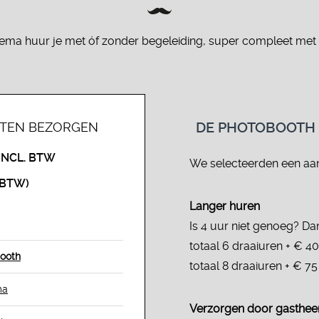
ma huur je met óf zonder begeleiding, super compleet met 
DE PHOTOBOOTH
ATEN BEZORGEN
INCL. BTW
We selecteerden een aant
. BTW)
Langer huren
Is 4 uur niet genoeg? D
totaal 6 draaiuren + € 4
booth
totaal 8 draaiuren + € 7
ma
Verzorgen door gasthe