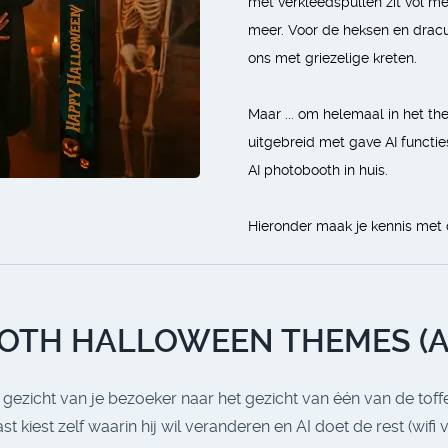
met verkleedspullen zit vol m
meer. Voor de heksen en dracu
ons met griezelige kreten.
Maar ... om helemaal in het t
uitgebreid met gave AI functi
AI photobooth in huis.
Hieronder maak je kennis met d
OTH HALLOWEEN THEMES (A
t gezicht van je bezoeker naar het gezicht van één van de tof
 kiest zelf waarin hij wil veranderen en AI doet de rest (wifi 