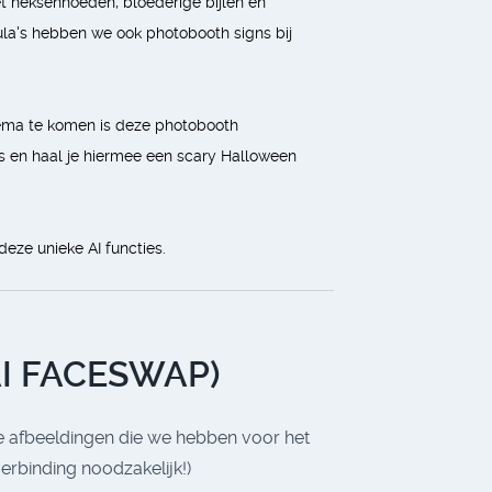
et heksenhoeden, bloederige bijlen en
la's hebben we ook photobooth signs bij
hema te komen is deze photobooth
es en haal je hiermee een scary Halloween
eze unieke AI functies.
I FACESWAP)
fe afbeeldingen die we hebben voor het
verbinding noodzakelijk!)