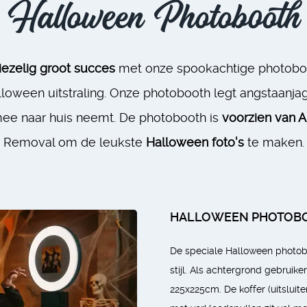
Halloween Photobooth
iezelig groot succes
met onze spookachtige photoboo
lloween uitstraling. Onze photobooth legt angstaanj
mee naar huis neemt. De photobooth is
voorzien van 
Removal om de leukste
Halloween foto's
te maken.
HALLOWEEN PHOTOB
De speciale Halloween photobo
stijl. Als achtergrond gebrui
225x225cm. De koffer (uitsluite