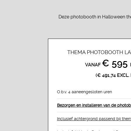
Deze photobooth in Halloween the
THEMA PHOTOBOOTH L
€ 595
VANAF
(€ 491,74 EXCL
O.b.v. 4 aaneengesloten uren
Bezorgen en installeren van de photo
Inclusief
achtergrond passend
bij the