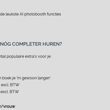
de leukste AI photobooth functies
 NÓG COMPLETER HUREN?
al populaire extra's voor je :
an boek je 'm gewoon langer!
0 excl. BTW
5 excl. BTW
er/vrouw