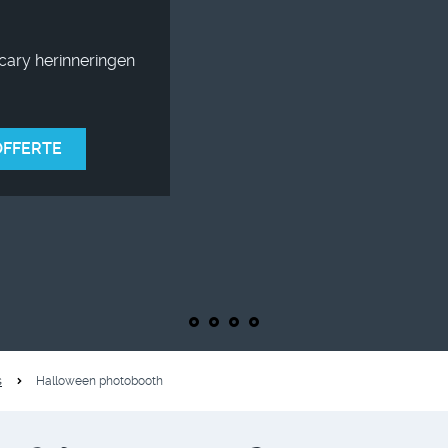
cary herinneringen
OFFERTE
s
Halloween photobooth