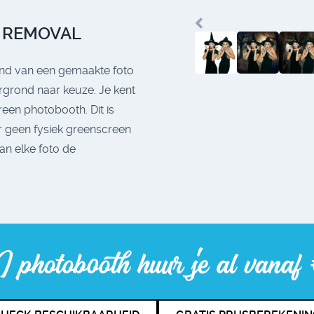
 REMOVAL
ond van een gemaakte foto
grond naar keuze. Je kent
reen photobooth. Dit is
r geen fysiek greenscreen
n elke foto de
photobooth huur je al vana