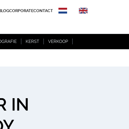
BLOG
CORPORATE
CONTACT
OGRAFIE
KERST
VERKOOP
R IN
OY