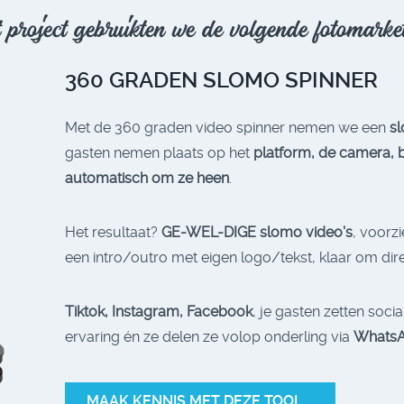
 project gebruikten we de volgende fotomarket
360 GRADEN SLOMO SPINNER
Met de 360 graden video spinner nemen we een
sl
gasten nemen plaats op het
platform, de camera, 
automatisch om ze heen
.
Het resultaat?
GE-WEL-DIGE slomo video's
, voorz
een intro/outro met eigen logo/tekst, klaar om dir
Tiktok, Instagram, Facebook
, je gasten zetten soci
ervaring én ze delen ze volop onderling via
WhatsA
MAAK KENNIS MET DEZE TOOL ...