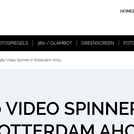
HOME
OTOSPIEGELS
360 / GLAMBOT
GREENSCREEN
FOT
360 Video Spinner in Rotterdam Ahoy
 VIDEO SPINNE
OTTERDAM AH