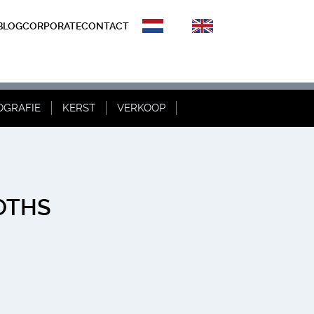
BLOG
CORPORATE
CONTACT
OGRAFIE
KERST
VERKOOP
OTHS