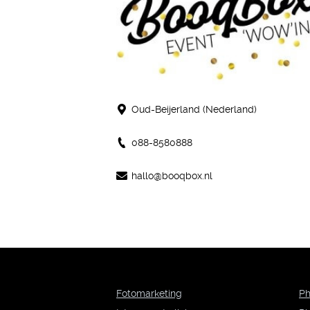
Oud-Beijerland (Nederland)
088-8580888
hallo@booqbox.nl
Fotomarketing
Ph