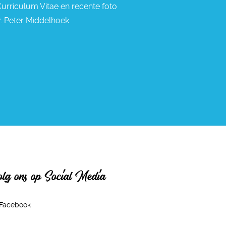
 Curriculum Vitae en recente foto
v. Peter Middelhoek.
lg ons op Social Media
Facebook