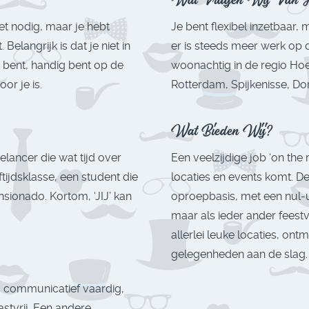
iet nodig, maar je hebt
Je bent flexibel inzetbaar
 Belangrijk is dat je niet in
er is steeds meer werk op
axt bent, handig bent op de
woonachtig in de regio Ho
r je is.
Rotterdam, Spijkenisse, Do
Wat Bieden Wij?
eelancer die wat tijd over
Een veelzijdige job ‘on the
ftijdsklasse, een student die
locaties en events komt. De
nsionado. Kortom, ‘JIJ’ kan
oproepbasis, met een nul-u
maar als ieder ander feestvi
allerlei leuke locaties, on
gelegenheden aan de slag.
t, communicatief vaardig,
astvrij. Een andere