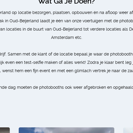
Wat Ga Je Doen?
land op locatie bezorgen, plaatsen, opbouwen én na afloop weer afb
 in Oud-Beijerland laadt je één van onze voertuigen met de photobo
t van locaties in de buurt van Oud-Beijerland tot verdere locaties al
Amsterdam etc.
edrijf. Samen met de klant of de locatie bepaal je waar de photoboot
jk even een test-selfie maken of alles werkt! Zodra je klaar bent leg 
 wenst hem een fijn event en met een glimlach vertrek je naar de zaa
nde dag moeten de photobooths ook weer afgebroken en opgehaal