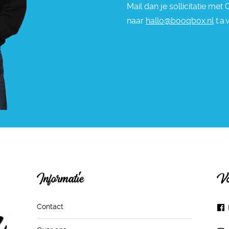
Mail dan je sollicitatie met
naar
hallo@booqbox.nl
t.a.
Informatie
Vo
Contact